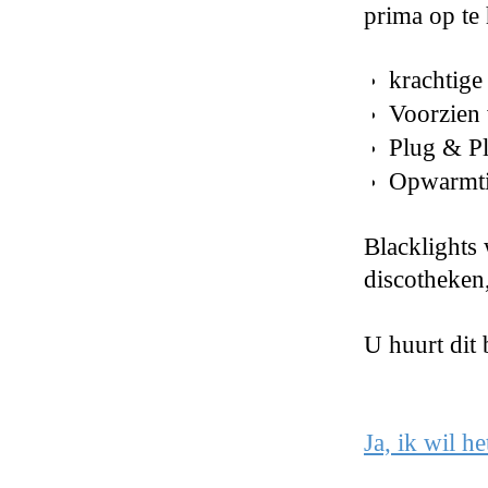
prima op te
krachtige
Voorzien
Plug & Pl
Opwarmtij
Blacklights 
discotheken,
U huurt dit 
Ja, ik wil h